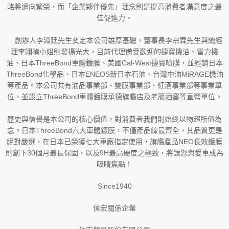
略將邁向繁榮，而「企業夥伴優先」理念則是提高消費者滿意度之最
佳促進力。
創辦人李淵廷先生奠定本公司雄厚基礎，董事長李宗霖先生與總經
理李翊禎小姐則發揚光大，目前代理備受歡迎的捷寶機油、雷力機
油、日本ThreeBond車體鍍膜、美國Cal-West捷寶噴膜，並經銷日本
ThreeBond化學品、日本ENEOS新日本石油、台灣中油MiRAGE機油
等產品。本公司共有油品事業部、雙膜事業部、紅酒事業部等事業單
位，並設立ThreeBond車體鍍膜承德旗艦店及老藤酒窖等直營單位。
歷史與信譽是本公司的核心價值，對消費者我們則始終以物超所值為
念。日本ThreeBond六大車體鍍膜，不僅產品線最齊全，其品質更是
絕對嚴選，在日本已榮獲七大車廠指定使用，旗艦產品NEO長效鍍膜
則創下30個月最長保固，以及9H最高硬度之極致，將讓您與愛車成為
吸睛焦點！
Since1940
信宏關係企業