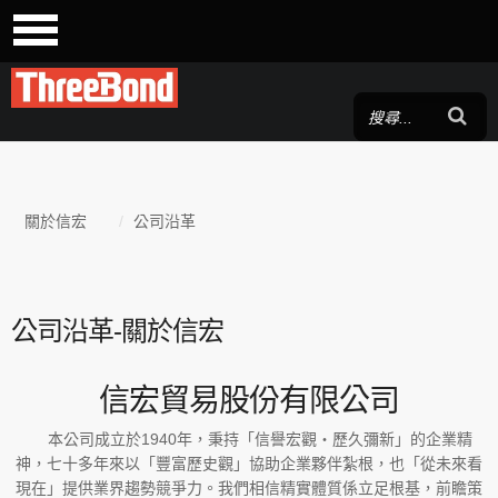
LOG IN
帳號
密碼
關於信宏
/
公司沿革
記得我
公司沿革-關於信宏
信宏貿易股份有限公司
本公司成立於1940年，秉持「信譽宏觀‧歷久彌新」的企業精
忘記你的密碼？
/
忘記你的帳號？
神，七十多年來以「豐富歷史觀」協助企業夥伴紮根，也「從未來看
現在」提供業界趨勢競爭力。我們相信精實體質係立足根基，前瞻策